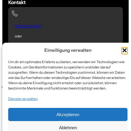
Kontakt
0228 24 02 24 97
oder
0177321 79 25
Einwilligung verwalten
info@ref-bau.de
Um dir ein optimales Erlebnis zu bieten, verwenden wir Technologien wie
Cookies, um Geräteinformationen zu speichern und/oder darauf
Partner und Lieferanten
zuzugreifen. Wenn du diesen Technologien zustimmst, können wir Daten
wie das Surfverhalten oder eindeutige IDs auf dieser Website verarbeiten.
Wenn du deine Einwilligung nicht erteilst oder zurückziehst, können
bestimmte Merkmale und Funktionen beeinträchtigt werden.
Dienste verwalten
Akzeptieren
Ablehnen