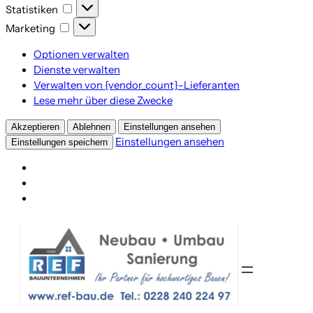
Statistiken
Statistiken
Marketing
Marketing
Optionen verwalten
Dienste verwalten
Verwalten von {vendor_count}-Lieferanten
Lese mehr über diese Zwecke
Akzeptieren
Ablehnen
Einstellungen ansehen
Einstellungen ansehen
Einstellungen speichern
Zum
Inhalt
springen