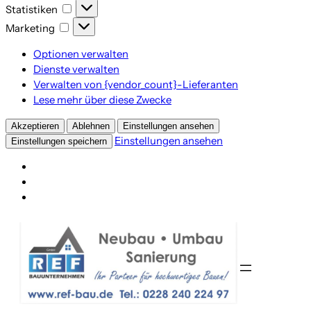
Statistiken
Statistiken
Marketing
Marketing
Optionen verwalten
Dienste verwalten
Verwalten von {vendor_count}-Lieferanten
Lese mehr über diese Zwecke
Akzeptieren
Ablehnen
Einstellungen ansehen
Einstellungen ansehen
Einstellungen speichern
Zum
Inhalt
springen